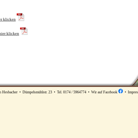
er klicken
hier klicken
 Hesbacher • Dümpelsmühlstr. 23 • Tel. 0174 / 5964774 •
Wir auf Facebook
•
Impre