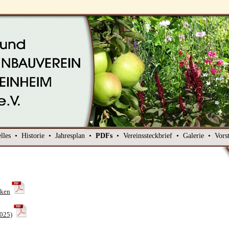
lles
•
Historie
•
Jahresplan
•
PDFs
•
Vereinssteckbrief
•
Galerie
•
Vors
cken
2025)